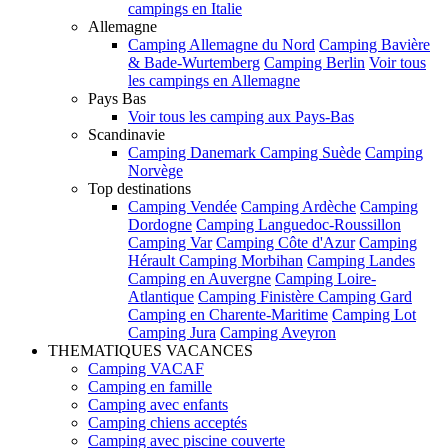
campings en Italie
Allemagne
Camping Allemagne du Nord
Camping Bavière
& Bade-Wurtemberg
Camping Berlin
Voir tous
les campings en Allemagne
Pays Bas
Voir tous les camping aux Pays-Bas
Scandinavie
Camping Danemark
Camping Suède
Camping
Norvège
Top destinations
Camping Vendée
Camping Ardèche
Camping
Dordogne
Camping Languedoc-Roussillon
Camping Var
Camping Côte d'Azur
Camping
Hérault
Camping Morbihan
Camping Landes
Camping en Auvergne
Camping Loire-
Atlantique
Camping Finistère
Camping Gard
Camping en Charente-Maritime
Camping Lot
Camping Jura
Camping Aveyron
THEMATIQUES VACANCES
Camping VACAF
Camping en famille
Camping avec enfants
Camping chiens acceptés
Camping avec piscine couverte