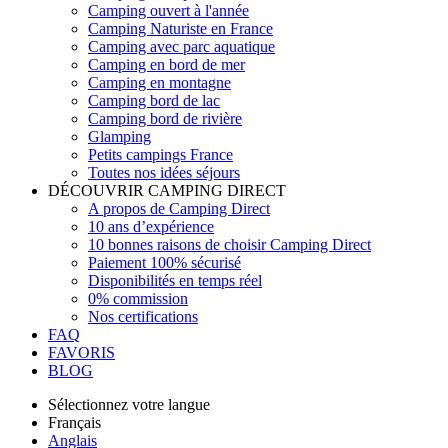
Camping ouvert à l'année
Camping Naturiste en France
Camping avec parc aquatique
Camping en bord de mer
Camping en montagne
Camping bord de lac
Camping bord de rivière
Glamping
Petits campings France
Toutes nos idées séjours
DÉCOUVRIR CAMPING DIRECT
A propos de Camping Direct
10 ans d’expérience
10 bonnes raisons de choisir Camping Direct
Paiement 100% sécurisé
Disponibilités en temps réel
0% commission
Nos certifications
FAQ
FAVORIS
BLOG
Sélectionnez votre langue
Français
Anglais