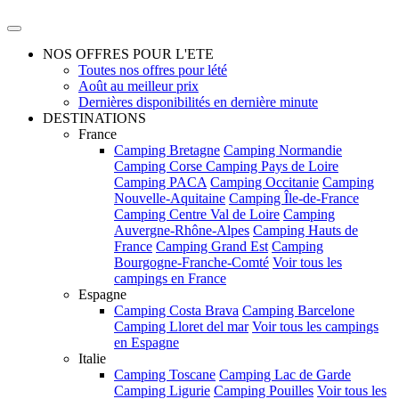
NOS OFFRES POUR L'ETE
Toutes nos offres pour lété
Août au meilleur prix
Dernières disponibilités en dernière minute
DESTINATIONS
France
Camping Bretagne
Camping Normandie
Camping Corse
Camping Pays de Loire
Camping PACA
Camping Occitanie
Camping
Nouvelle-Aquitaine
Camping Île-de-France
Camping Centre Val de Loire
Camping
Auvergne-Rhône-Alpes
Camping Hauts de
France
Camping Grand Est
Camping
Bourgogne-Franche-Comté
Voir tous les
campings en France
Espagne
Camping Costa Brava
Camping Barcelone
Camping Lloret del mar
Voir tous les campings
en Espagne
Italie
Camping Toscane
Camping Lac de Garde
Camping Ligurie
Camping Pouilles
Voir tous les