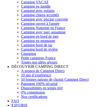
Camping VACAF
Camping en famille
Camping avec enfants
Camping chiens acceptés
Camping avec piscine couverte
Camping ouvert à l'année
Camping Naturiste en France
Camping avec parc aquatique
Camping en bord de mer
Camping en montagne
Camping bord de lac
Camping bord de rivière
Glamping
Petits campings France
Toutes nos idées séjours
DÉCOUVRIR CAMPING DIRECT
A propos de Camping Direct
10 ans d’expérience
10 bonnes raisons de choisir Camping Direct
Paiement 100% sécurisé
Disponibilités en temps réel
0% commission
Nos certifications
FAQ
FAVORIS