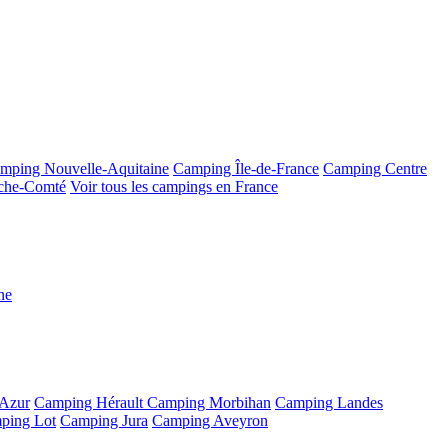
mping Nouvelle-Aquitaine
Camping Île-de-France
Camping Centre
che-Comté
Voir tous les campings en France
ne
'Azur
Camping Hérault
Camping Morbihan
Camping Landes
ping Lot
Camping Jura
Camping Aveyron