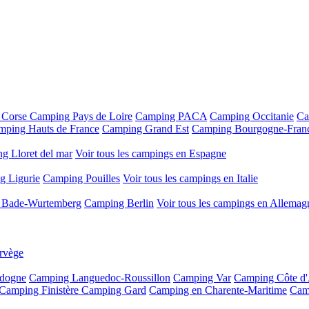
 Corse
Camping Pays de Loire
Camping PACA
Camping Occitanie
Ca
mping Hauts de France
Camping Grand Est
Camping Bourgogne-Fran
g Lloret del mar
Voir tous les campings en Espagne
g Ligurie
Camping Pouilles
Voir tous les campings en Italie
 Bade-Wurtemberg
Camping Berlin
Voir tous les campings en Allemag
rvège
dogne
Camping Languedoc-Roussillon
Camping Var
Camping Côte d
Camping Finistère
Camping Gard
Camping en Charente-Maritime
Cam