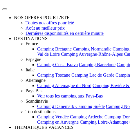
NOS OFFRES POUR L'ETE
Toutes nos offres pour lété
Août au meilleur prix
Dernières disponibilités en dernière minute
DESTINATIONS
France
Camping Bretagne
Camping Normandie
Camping
Val de Loire
Camping Auvergne-Rhône-Alpes
Ca
Espagne
Camping Costa Brava
Camping Barcelone
Campin
Italie
Camping Toscane
Camping Lac de Garde
Campin
Allemagne
Camping Allemagne du Nord
Camping Bavière &
Pays Bas
Voir tous les camping aux Pays-Bas
Scandinavie
Camping Danemark
Camping Suède
Camping No
Top destinations
Camping Vendée
Camping Ardèche
Camping Dor
Camping en Auvergne
Camping Loire-Atlantique
THEMATIQUES VACANCES