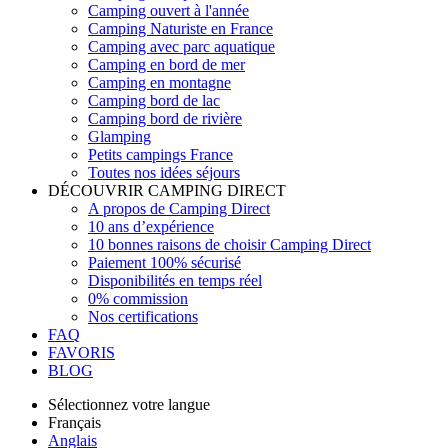
Camping ouvert à l'année
Camping Naturiste en France
Camping avec parc aquatique
Camping en bord de mer
Camping en montagne
Camping bord de lac
Camping bord de rivière
Glamping
Petits campings France
Toutes nos idées séjours
DÉCOUVRIR CAMPING DIRECT
A propos de Camping Direct
10 ans d’expérience
10 bonnes raisons de choisir Camping Direct
Paiement 100% sécurisé
Disponibilités en temps réel
0% commission
Nos certifications
FAQ
FAVORIS
BLOG
Sélectionnez votre langue
Français
Anglais