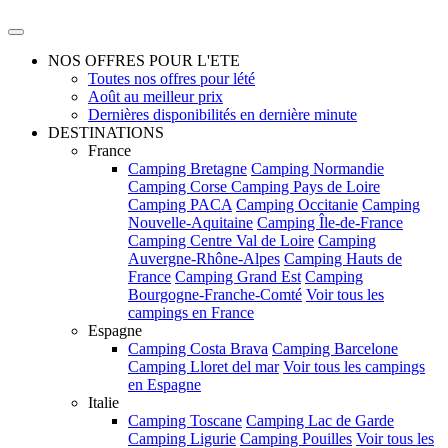
NOS OFFRES POUR L'ETE
Toutes nos offres pour lété
Août au meilleur prix
Dernières disponibilités en dernière minute
DESTINATIONS
France
Camping Bretagne
Camping Normandie
Camping Corse
Camping Pays de Loire
Camping PACA
Camping Occitanie
Camping
Nouvelle-Aquitaine
Camping Île-de-France
Camping Centre Val de Loire
Camping
Auvergne-Rhône-Alpes
Camping Hauts de
France
Camping Grand Est
Camping
Bourgogne-Franche-Comté
Voir tous les
campings en France
Espagne
Camping Costa Brava
Camping Barcelone
Camping Lloret del mar
Voir tous les campings
en Espagne
Italie
Camping Toscane
Camping Lac de Garde
Camping Ligurie
Camping Pouilles
Voir tous les