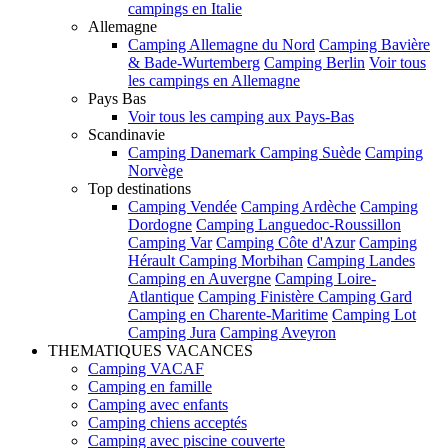
campings en Italie
Allemagne
Camping Allemagne du Nord
Camping Bavière
& Bade-Wurtemberg
Camping Berlin
Voir tous
les campings en Allemagne
Pays Bas
Voir tous les camping aux Pays-Bas
Scandinavie
Camping Danemark
Camping Suède
Camping
Norvège
Top destinations
Camping Vendée
Camping Ardèche
Camping
Dordogne
Camping Languedoc-Roussillon
Camping Var
Camping Côte d'Azur
Camping
Hérault
Camping Morbihan
Camping Landes
Camping en Auvergne
Camping Loire-
Atlantique
Camping Finistère
Camping Gard
Camping en Charente-Maritime
Camping Lot
Camping Jura
Camping Aveyron
THEMATIQUES VACANCES
Camping VACAF
Camping en famille
Camping avec enfants
Camping chiens acceptés
Camping avec piscine couverte