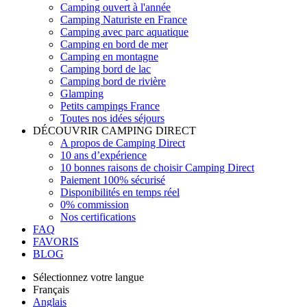
Camping ouvert à l'année
Camping Naturiste en France
Camping avec parc aquatique
Camping en bord de mer
Camping en montagne
Camping bord de lac
Camping bord de rivière
Glamping
Petits campings France
Toutes nos idées séjours
DÉCOUVRIR CAMPING DIRECT
A propos de Camping Direct
10 ans d’expérience
10 bonnes raisons de choisir Camping Direct
Paiement 100% sécurisé
Disponibilités en temps réel
0% commission
Nos certifications
FAQ
FAVORIS
BLOG
Sélectionnez votre langue
Français
Anglais