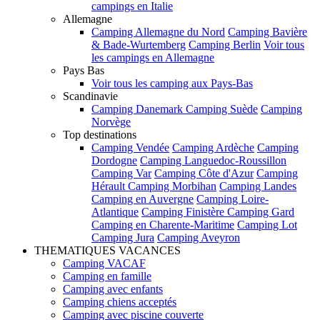
campings en Italie
Allemagne
Camping Allemagne du Nord
Camping Bavière
& Bade-Wurtemberg
Camping Berlin
Voir tous
les campings en Allemagne
Pays Bas
Voir tous les camping aux Pays-Bas
Scandinavie
Camping Danemark
Camping Suède
Camping
Norvège
Top destinations
Camping Vendée
Camping Ardèche
Camping
Dordogne
Camping Languedoc-Roussillon
Camping Var
Camping Côte d'Azur
Camping
Hérault
Camping Morbihan
Camping Landes
Camping en Auvergne
Camping Loire-
Atlantique
Camping Finistère
Camping Gard
Camping en Charente-Maritime
Camping Lot
Camping Jura
Camping Aveyron
THEMATIQUES VACANCES
Camping VACAF
Camping en famille
Camping avec enfants
Camping chiens acceptés
Camping avec piscine couverte