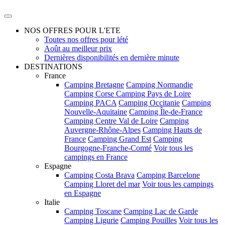
NOS OFFRES POUR L'ETE
Toutes nos offres pour lété
Août au meilleur prix
Dernières disponibilités en dernière minute
DESTINATIONS
France
Camping Bretagne
Camping Normandie
Camping Corse
Camping Pays de Loire
Camping PACA
Camping Occitanie
Camping
Nouvelle-Aquitaine
Camping Île-de-France
Camping Centre Val de Loire
Camping
Auvergne-Rhône-Alpes
Camping Hauts de
France
Camping Grand Est
Camping
Bourgogne-Franche-Comté
Voir tous les
campings en France
Espagne
Camping Costa Brava
Camping Barcelone
Camping Lloret del mar
Voir tous les campings
en Espagne
Italie
Camping Toscane
Camping Lac de Garde
Camping Ligurie
Camping Pouilles
Voir tous les