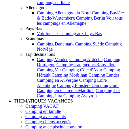
campings en Italie
Allemagne
Camping Allemagne du Nord
Camping Bavière
& Bade-Wurtemberg
Camping Berlin
Voir tous
les campings en Allemagne
Pays Bas
Voir tous les camping aux Pays-Bas
Scandinavie
Camping Danemark
Camping Suède
Camping
Norvège
Top destinations
Camping Vendée
Camping Ardèche
Camping
Dordogne
Camping Languedoc-Roussillon
Camping Var
Camping Côte d'Azur
Camping
Hérault
Camping Morbihan
Camping Landes
Camping en Auvergne
Camping Loire-
Atlantique
Camping Finistère
Camping Gard
Camping en Charente-Maritime
Camping Lot
Camping Jura
Camping Aveyron
THEMATIQUES VACANCES
Camping VACAF
Camping en famille
Camping avec enfants
Camping chiens acceptés
Camping avec piscine couverte