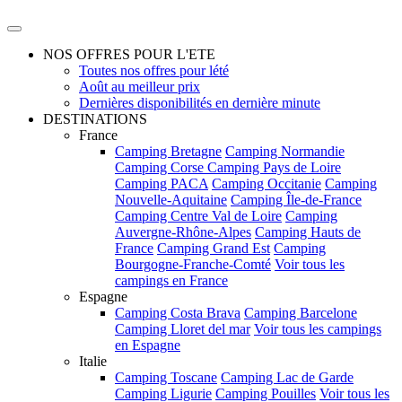
NOS OFFRES POUR L'ETE
Toutes nos offres pour lété
Août au meilleur prix
Dernières disponibilités en dernière minute
DESTINATIONS
France
Camping Bretagne
Camping Normandie
Camping Corse
Camping Pays de Loire
Camping PACA
Camping Occitanie
Camping
Nouvelle-Aquitaine
Camping Île-de-France
Camping Centre Val de Loire
Camping
Auvergne-Rhône-Alpes
Camping Hauts de
France
Camping Grand Est
Camping
Bourgogne-Franche-Comté
Voir tous les
campings en France
Espagne
Camping Costa Brava
Camping Barcelone
Camping Lloret del mar
Voir tous les campings
en Espagne
Italie
Camping Toscane
Camping Lac de Garde
Camping Ligurie
Camping Pouilles
Voir tous les