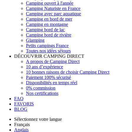
Camping ouvert à l'année
Camping Naturiste en France
Camping avec parc aquatique
Camping en bord de mer
Camping en montagne
Camping bord de lac
Camping bord de rivière
Glamping
Petits campings France
Toutes nos idées séjours
DÉCOUVRIR CAMPING DIRECT
A propos de Camping Direct
10 ans d’expérience
10 bonnes raisons de choisir Camping Direct
Paiement 100% sécurisé
Disponibilités en temps réel
0% commission
Nos certifications
FAQ
FAVORIS
BLOG
Sélectionnez votre langue
Français
Anglais