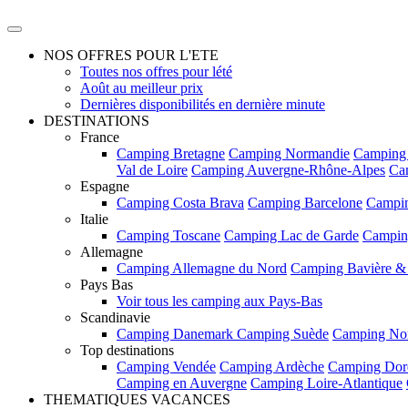
NOS OFFRES POUR L'ETE
Toutes nos offres pour lété
Août au meilleur prix
Dernières disponibilités en dernière minute
DESTINATIONS
France
Camping Bretagne
Camping Normandie
Camping
Val de Loire
Camping Auvergne-Rhône-Alpes
Ca
Espagne
Camping Costa Brava
Camping Barcelone
Campin
Italie
Camping Toscane
Camping Lac de Garde
Campin
Allemagne
Camping Allemagne du Nord
Camping Bavière &
Pays Bas
Voir tous les camping aux Pays-Bas
Scandinavie
Camping Danemark
Camping Suède
Camping No
Top destinations
Camping Vendée
Camping Ardèche
Camping Dor
Camping en Auvergne
Camping Loire-Atlantique
THEMATIQUES VACANCES