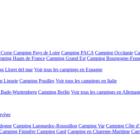
 Corse
Camping Pays de Loire
Camping PACA
Camping Occitanie
Ca
mping Hauts de France
Camping Grand Est
Camping Bourgogne-Fran
g Lloret del mar
Voir tous les campings en Espagne
g Ligurie
Camping Pouilles
Voir tous les campings en Italie
 Bade-Wurtemberg
Camping Berlin
Voir tous les campings en Allemag
rvège
dogne
Camping Languedoc-Roussillon
Camping Var
Camping Côte d
Camping Finistère
Camping Gard
Camping en Charente-Maritime
Cam