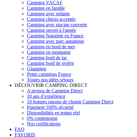
Camping VACAF
Camping en famille
Camping avec enfants
Camping chiens acceptés
Camping avec piscine couverte
Camping ouvert à l'année
Camping Naturiste en France
Camping avec parc aquatique
Camping en bord de mer
Camping en montagne
Camping bord de lac
Camping bord de rivière
Glamping
Petits campings France
Toutes nos idées séjours
DÉCOUVRIR CAMPING DIRECT
A propos de Camping Direct
10 ans d’expérience
10 bonnes raisons de choisir Camping Direct
Paiement 100% sécurisé
Disponibilités en temps réel
0% commission
Nos certifications
FAQ
FAVORIS