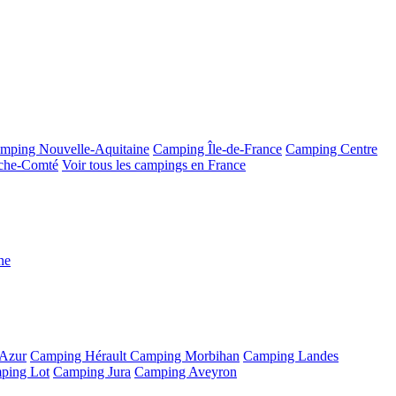
mping Nouvelle-Aquitaine
Camping Île-de-France
Camping Centre
che-Comté
Voir tous les campings en France
ne
'Azur
Camping Hérault
Camping Morbihan
Camping Landes
ping Lot
Camping Jura
Camping Aveyron