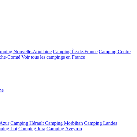
mping Nouvelle-Aquitaine
Camping Île-de-France
Camping Centre
che-Comté
Voir tous les campings en France
ne
'Azur
Camping Hérault
Camping Morbihan
Camping Landes
ping Lot
Camping Jura
Camping Aveyron