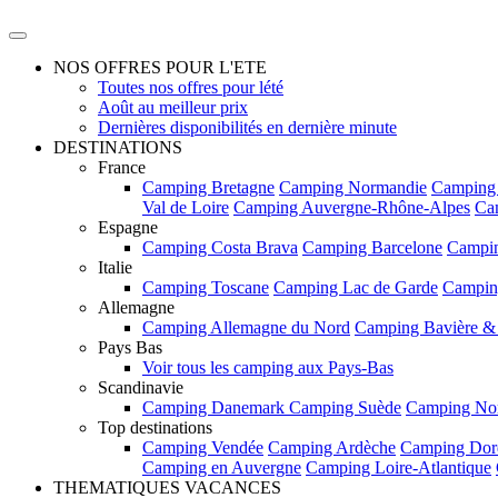
NOS OFFRES POUR L'ETE
Toutes nos offres pour lété
Août au meilleur prix
Dernières disponibilités en dernière minute
DESTINATIONS
France
Camping Bretagne
Camping Normandie
Camping
Val de Loire
Camping Auvergne-Rhône-Alpes
Ca
Espagne
Camping Costa Brava
Camping Barcelone
Campin
Italie
Camping Toscane
Camping Lac de Garde
Campin
Allemagne
Camping Allemagne du Nord
Camping Bavière &
Pays Bas
Voir tous les camping aux Pays-Bas
Scandinavie
Camping Danemark
Camping Suède
Camping No
Top destinations
Camping Vendée
Camping Ardèche
Camping Dor
Camping en Auvergne
Camping Loire-Atlantique
THEMATIQUES VACANCES