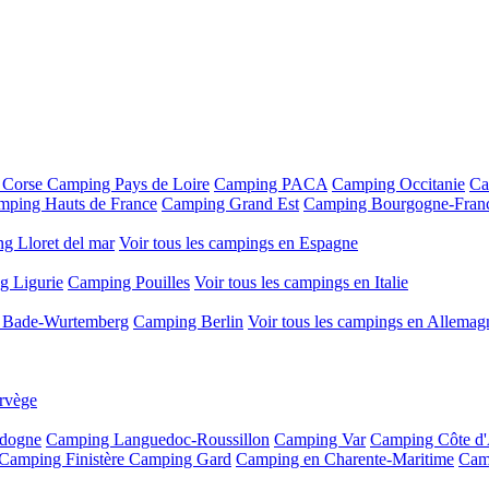
 Corse
Camping Pays de Loire
Camping PACA
Camping Occitanie
Ca
mping Hauts de France
Camping Grand Est
Camping Bourgogne-Fran
g Lloret del mar
Voir tous les campings en Espagne
g Ligurie
Camping Pouilles
Voir tous les campings en Italie
 Bade-Wurtemberg
Camping Berlin
Voir tous les campings en Allemag
rvège
dogne
Camping Languedoc-Roussillon
Camping Var
Camping Côte d
Camping Finistère
Camping Gard
Camping en Charente-Maritime
Cam