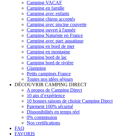
Camping VACAF
Camping en famille
Camping avec enfants
Camping chiens acceptés
Camping avec piscine couverte
Camping ouvert à l'année
Camping Naturiste en France
Camping avec parc aquatique
Camping en bord de mer
Camping en montagne
Camping bord de lac
Camping bord de rivière
Glamping
Petits campings France
Toutes nos idées séjours
DÉCOUVRIR CAMPING DIRECT
A propos de Camping Direct
10 ans d’expérience
10 bonnes raisons de choisir Camping Direct
Paiement 100% sécurisé
Disponibilités en temps réel
0% commission
Nos certifications
FAQ
FAVORIS