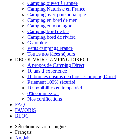
Camping ouvert à l'année
Camping Naturiste en France
Camping avec parc aquatique
Camping en bord de mer
Camping en montagne
Camping bord de lac
Camping bord de rivière
Glamping
Petits campings France
Toutes nos idées séjours
DÉCOUVRIR CAMPING DIRECT
A propos de Camping Direct
10 ans d’expérience
10 bonnes raisons de choisir Camping Direct
Paiement 100% sécurisé
Disponibilités en temps réel
0% commission
Nos certifications
FAQ
FAVORIS
BLOG
Sélectionnez votre langue
Français
Anglais