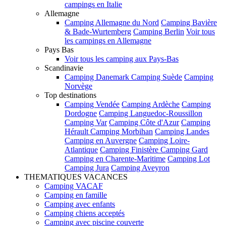
campings en Italie
Allemagne
Camping Allemagne du Nord
Camping Bavière
& Bade-Wurtemberg
Camping Berlin
Voir tous
les campings en Allemagne
Pays Bas
Voir tous les camping aux Pays-Bas
Scandinavie
Camping Danemark
Camping Suède
Camping
Norvège
Top destinations
Camping Vendée
Camping Ardèche
Camping
Dordogne
Camping Languedoc-Roussillon
Camping Var
Camping Côte d'Azur
Camping
Hérault
Camping Morbihan
Camping Landes
Camping en Auvergne
Camping Loire-
Atlantique
Camping Finistère
Camping Gard
Camping en Charente-Maritime
Camping Lot
Camping Jura
Camping Aveyron
THEMATIQUES VACANCES
Camping VACAF
Camping en famille
Camping avec enfants
Camping chiens acceptés
Camping avec piscine couverte