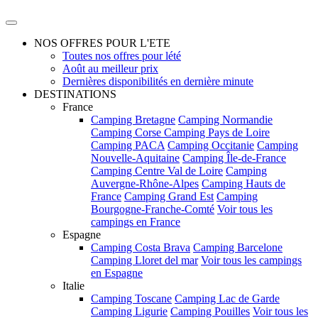
NOS OFFRES POUR L'ETE
Toutes nos offres pour lété
Août au meilleur prix
Dernières disponibilités en dernière minute
DESTINATIONS
France
Camping Bretagne
Camping Normandie
Camping Corse
Camping Pays de Loire
Camping PACA
Camping Occitanie
Camping
Nouvelle-Aquitaine
Camping Île-de-France
Camping Centre Val de Loire
Camping
Auvergne-Rhône-Alpes
Camping Hauts de
France
Camping Grand Est
Camping
Bourgogne-Franche-Comté
Voir tous les
campings en France
Espagne
Camping Costa Brava
Camping Barcelone
Camping Lloret del mar
Voir tous les campings
en Espagne
Italie
Camping Toscane
Camping Lac de Garde
Camping Ligurie
Camping Pouilles
Voir tous les