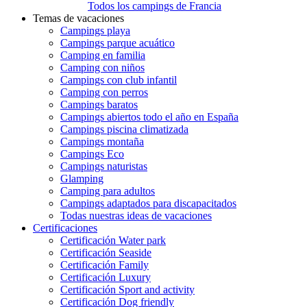
Todos los campings de Francia
Temas de vacaciones
Campings playa
Campings parque acuático
Camping en familia
Camping con niños
Campings con club infantil
Camping con perros
Campings baratos
Campings abiertos todo el año en España
Campings piscina climatizada
Campings montaña
Campings Eco
Campings naturistas
Glamping
Camping para adultos
Campings adaptados para discapacitados
Todas nuestras ideas de vacaciones
Certificaciones
Certificación Water park
Certificación Seaside
Certificación Family
Certificación Luxury
Certificación Sport and activity
Certificación Dog friendly