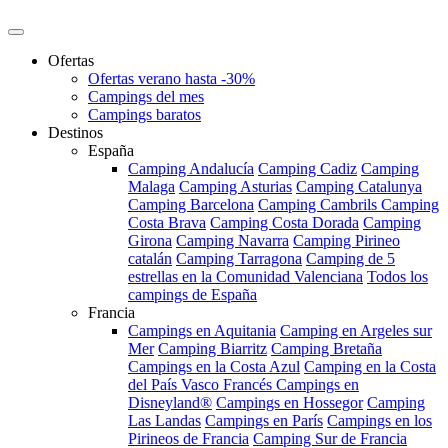
Ofertas
Ofertas verano hasta -30%
Campings del mes
Campings baratos
Destinos
España
Camping Andalucía
Camping Cadiz
Camping
Malaga
Camping Asturias
Camping Catalunya
Camping Barcelona
Camping Cambrils
Camping
Costa Brava
Camping Costa Dorada
Camping
Girona
Camping Navarra
Camping Pirineo
catalán
Camping Tarragona
Camping de 5
estrellas en la Comunidad Valenciana
Todos los
campings de España
Francia
Campings en Aquitania
Camping en Argeles sur
Mer
Camping Biarritz
Camping Bretaña
Campings en la Costa Azul
Camping en la Costa
del País Vasco Francés
Campings en
Disneyland®
Campings en Hossegor
Camping
Las Landas
Campings en París
Campings en los
Pirineos de Francia
Camping Sur de Francia