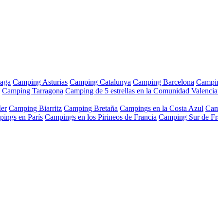
aga
Camping Asturias
Camping Catalunya
Camping Barcelona
Campi
Camping Tarragona
Camping de 5 estrellas en la Comunidad Valenci
er
Camping Biarritz
Camping Bretaña
Campings en la Costa Azul
Cam
ings en París
Campings en los Pirineos de Francia
Camping Sur de Fr