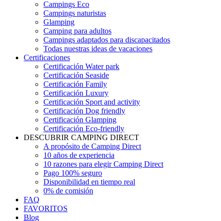
Campings Eco
Campings naturistas
Glamping
Camping para adultos
Campings adaptados para discapacitados
Todas nuestras ideas de vacaciones
Certificaciones
Certificación Water park
Certificación Seaside
Certificación Family
Certificación Luxury
Certificación Sport and activity
Certificación Dog friendly
Certificación Glamping
Certificación Eco-friendly
DESCUBRIR CAMPING DIRECT
A propósito de Camping Direct
10 años de experiencia
10 razones para elegir Camping Direct
Pago 100% seguro
Disponibilidad en tiempo real
0% de comisión
FAQ
FAVORITOS
Blog