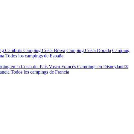
ng Cambrils
Camping Costa Brava
Camping Costa Dorada
Camping
ana
Todos los campings de España
ping en la Costa del País Vasco Francés
Campings en Disneyland®
ancia
Todos los campings de Francia