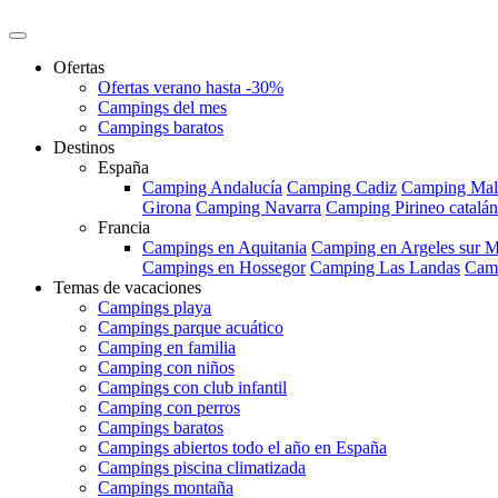
Ofertas
Ofertas verano hasta -30%
Campings del mes
Campings baratos
Destinos
España
Camping Andalucía
Camping Cadiz
Camping Mal
Girona
Camping Navarra
Camping Pirineo catalán
Francia
Campings en Aquitania
Camping en Argeles sur M
Campings en Hossegor
Camping Las Landas
Camp
Temas de vacaciones
Campings playa
Campings parque acuático
Camping en familia
Camping con niños
Campings con club infantil
Camping con perros
Campings baratos
Campings abiertos todo el año en España
Campings piscina climatizada
Campings montaña