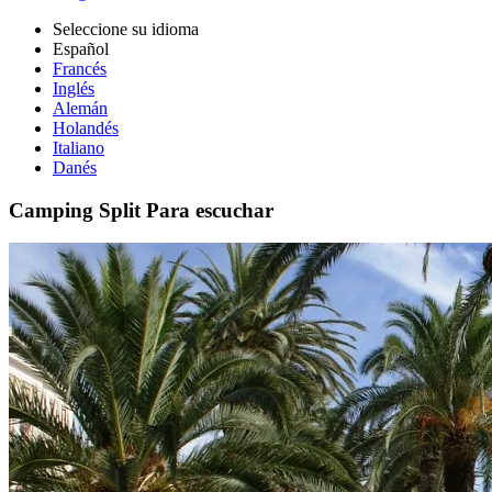
Seleccione su idioma
Español
Francés
Inglés
Alemán
Holandés
Italiano
Danés
Camping Split
Para escuchar