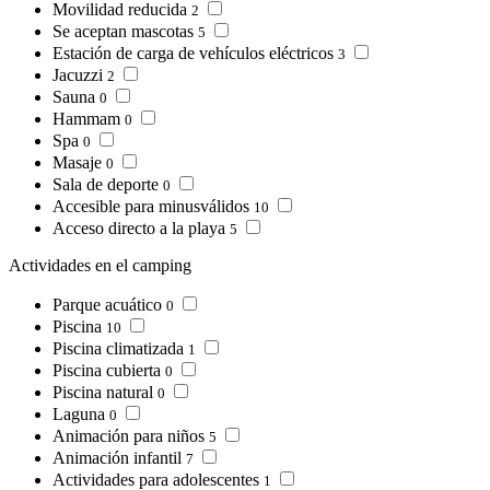
Movilidad reducida
2
Se aceptan mascotas
5
Estación de carga de vehículos eléctricos
3
Jacuzzi
2
Sauna
0
Hammam
0
Spa
0
Masaje
0
Sala de deporte
0
Accesible para minusválidos
10
Acceso directo a la playa
5
Actividades en el camping
Parque acuático
0
Piscina
10
Piscina climatizada
1
Piscina cubierta
0
Piscina natural
0
Laguna
0
Animación para niños
5
Animación infantil
7
Actividades para adolescentes
1