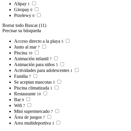
Alipay
1
Giropay
0
Przelewy
0
Borrar todo
Buscar
(11)
Precisar su búsqueda
Acceso directo a la playa
5
Junto al mar
7
Piscina
10
Animación infantil
7
Animación para niños
5
Actividades para adolescentes
1
Familia
7
Se aceptan mascotas
5
Piscina climatizada
1
Restaurante
10
Bar
9
Wifi
7
Mini supermercado
7
Área de juegos
7
Area multideportiva
3