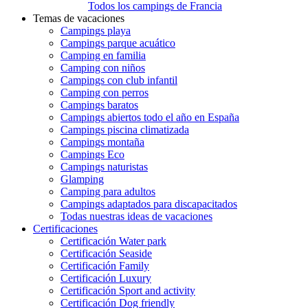
Todos los campings de Francia
Temas de vacaciones
Campings playa
Campings parque acuático
Camping en familia
Camping con niños
Campings con club infantil
Camping con perros
Campings baratos
Campings abiertos todo el año en España
Campings piscina climatizada
Campings montaña
Campings Eco
Campings naturistas
Glamping
Camping para adultos
Campings adaptados para discapacitados
Todas nuestras ideas de vacaciones
Certificaciones
Certificación Water park
Certificación Seaside
Certificación Family
Certificación Luxury
Certificación Sport and activity
Certificación Dog friendly