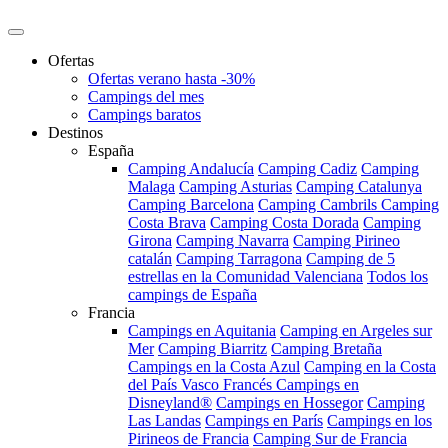
Ofertas
Ofertas verano hasta -30%
Campings del mes
Campings baratos
Destinos
España
Camping Andalucía
Camping Cadiz
Camping
Malaga
Camping Asturias
Camping Catalunya
Camping Barcelona
Camping Cambrils
Camping
Costa Brava
Camping Costa Dorada
Camping
Girona
Camping Navarra
Camping Pirineo
catalán
Camping Tarragona
Camping de 5
estrellas en la Comunidad Valenciana
Todos los
campings de España
Francia
Campings en Aquitania
Camping en Argeles sur
Mer
Camping Biarritz
Camping Bretaña
Campings en la Costa Azul
Camping en la Costa
del País Vasco Francés
Campings en
Disneyland®
Campings en Hossegor
Camping
Las Landas
Campings en París
Campings en los
Pirineos de Francia
Camping Sur de Francia