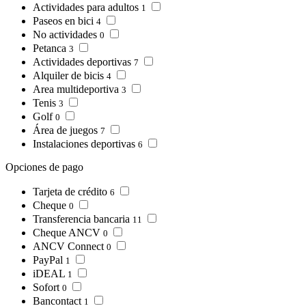
Actividades para adultos
1
Paseos en bici
4
No actividades
0
Petanca
3
Actividades deportivas
7
Alquiler de bicis
4
Area multideportiva
3
Tenis
3
Golf
0
Área de juegos
7
Instalaciones deportivas
6
Opciones de pago
Tarjeta de crédito
6
Cheque
0
Transferencia bancaria
11
Cheque ANCV
0
ANCV Connect
0
PayPal
1
iDEAL
1
Sofort
0
Bancontact
1