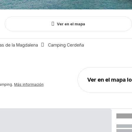
Tip
Fechas
Viajeros
alo
Llegada - Salida
Cerrar
Ver en el mapa
Tod
as de la Magdalena
Camping Cerdeña
camping.
Más información