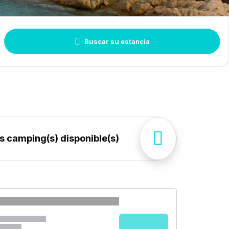
o de
Buscar
jamiento
Buscar su estancia
os
Ver en el mapa los camping(s) disponible(s)