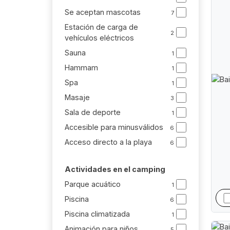
Se aceptan mascotas
7
Estación de carga de
2
vehículos eléctricos
Sauna
1
Hammam
1
Spa
1
Masaje
3
Sala de deporte
1
Accesible para minusválidos
6
Acceso directo a la playa
6
Actividades en el camping
Parque acuático
1
Piscina
6
Piscina climatizada
1
Animación para niños
5