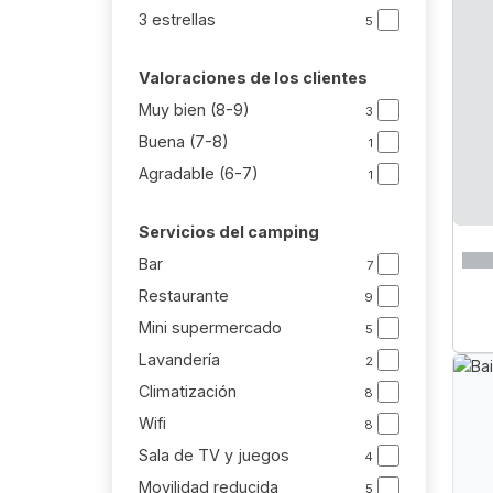
3 estrellas
5
Valoraciones de los clientes
Muy bien (8-9)
3
Buena (7-8)
1
Agradable (6-7)
1
Servicios del camping
Bar
7
Restaurante
9
Mini supermercado
5
Lavandería
2
Climatización
8
Wifi
8
Sala de TV y juegos
4
Movilidad reducida
5