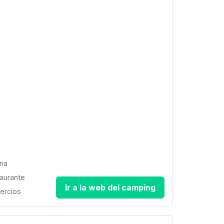
ina
aurante
Ir a la web del camping
ercios