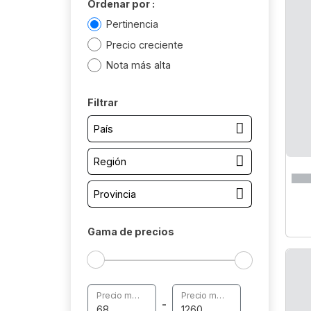
Ordenar por :
Pertinencia
Precio creciente
Nota más alta
Filtrar
País
Región
Provincia
Gama de precios
Precio mínimo
Precio máximo
-