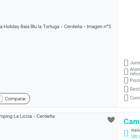
Junt
Anim
niño
Pisc
Rest
Com
Comparar
Camp
Ver 