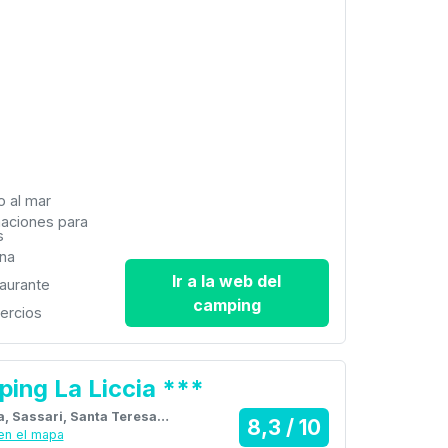
o al mar
aciones para
s
ina
Ir a la web del
aurante
camping
ercios
ing La Liccia ***
Italia, Sassari, Santa Teresa di Gallura
8,3 / 10
en el mapa