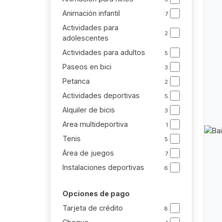
Animación infantil
7
Actividades para
2
adolescentes
Actividades para adultos
5
Paseos en bici
3
Petanca
2
Actividades deportivas
5
Alquiler de bicis
3
Area multideportiva
1
Tenis
5
Área de juegos
7
Instalaciones deportivas
6
Opciones de pago
Tarjeta de crédito
8