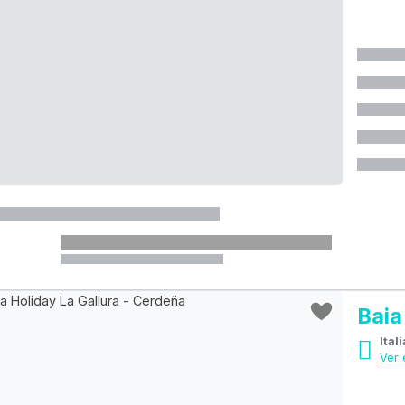
Baia
Ital
Ver 