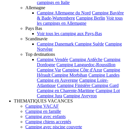
campings en Italie
Allemagne
Camping Allemagne du Nord
Camping Bavière
& Bade-Wurtemberg
Camping Berlin
Voir tous
les campings en Allemagne
Pays Bas
Voir tous les camping aux Pays-Bas
Scandinavie
Camping Danemark
Camping Suède
Camping
Norvège
Top destinations
Camping Vendée
Camping Ardèche
Camping
Dordogne
Camping Languedoc-Roussillon
Camping Var
Camping Côte d'Azur
Camping
Hérault
Camping Morbihan
Camping Landes
Camping en Auvergne
Camping Loire-
Atlantique
Camping Finistère
Camping Gard
Camping en Charente-Maritime
Camping Lot
Camping Jura
Camping Aveyron
THEMATIQUES VACANCES
Camping VACAF
Camping en famille
Camping avec enfants
Camping chiens acceptés
Camping avec piscine couverte