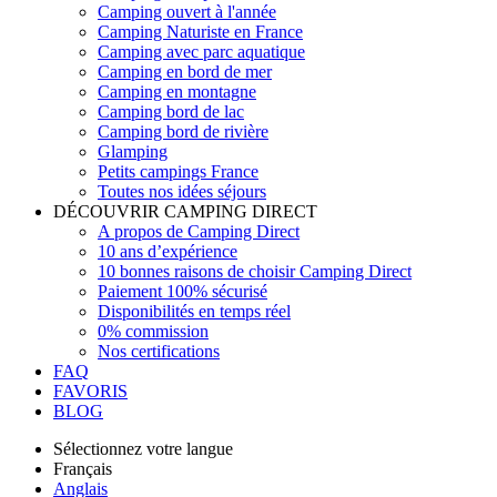
Camping ouvert à l'année
Camping Naturiste en France
Camping avec parc aquatique
Camping en bord de mer
Camping en montagne
Camping bord de lac
Camping bord de rivière
Glamping
Petits campings France
Toutes nos idées séjours
DÉCOUVRIR CAMPING DIRECT
A propos de Camping Direct
10 ans d’expérience
10 bonnes raisons de choisir Camping Direct
Paiement 100% sécurisé
Disponibilités en temps réel
0% commission
Nos certifications
FAQ
FAVORIS
BLOG
Sélectionnez votre langue
Français
Anglais