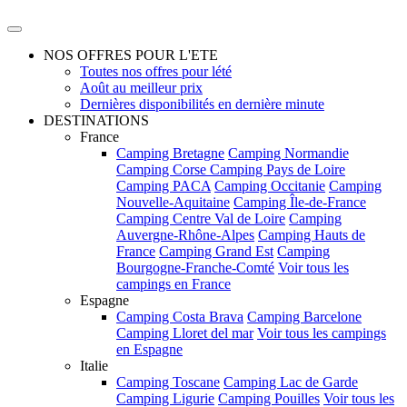
NOS OFFRES POUR L'ETE
Toutes nos offres pour lété
Août au meilleur prix
Dernières disponibilités en dernière minute
DESTINATIONS
France
Camping Bretagne
Camping Normandie
Camping Corse
Camping Pays de Loire
Camping PACA
Camping Occitanie
Camping
Nouvelle-Aquitaine
Camping Île-de-France
Camping Centre Val de Loire
Camping
Auvergne-Rhône-Alpes
Camping Hauts de
France
Camping Grand Est
Camping
Bourgogne-Franche-Comté
Voir tous les
campings en France
Espagne
Camping Costa Brava
Camping Barcelone
Camping Lloret del mar
Voir tous les campings
en Espagne
Italie
Camping Toscane
Camping Lac de Garde
Camping Ligurie
Camping Pouilles
Voir tous les