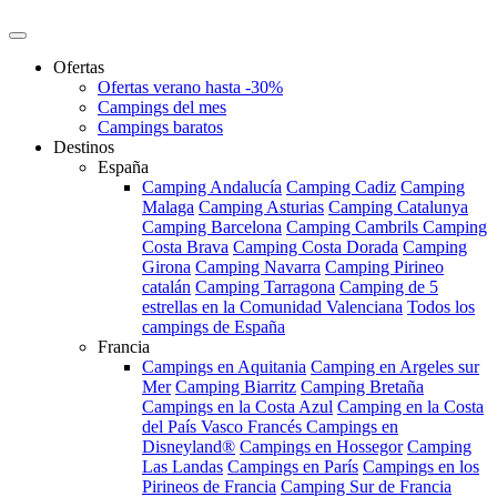
Ofertas
Ofertas verano hasta -30%
Campings del mes
Campings baratos
Destinos
España
Camping Andalucía
Camping Cadiz
Camping
Malaga
Camping Asturias
Camping Catalunya
Camping Barcelona
Camping Cambrils
Camping
Costa Brava
Camping Costa Dorada
Camping
Girona
Camping Navarra
Camping Pirineo
catalán
Camping Tarragona
Camping de 5
estrellas en la Comunidad Valenciana
Todos los
campings de España
Francia
Campings en Aquitania
Camping en Argeles sur
Mer
Camping Biarritz
Camping Bretaña
Campings en la Costa Azul
Camping en la Costa
del País Vasco Francés
Campings en
Disneyland®
Campings en Hossegor
Camping
Las Landas
Campings en París
Campings en los
Pirineos de Francia
Camping Sur de Francia