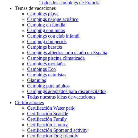
Todos los campings de Francia
Temas de vacaciones
Campings playa
Campings parque acuático
Camping en familia
Camping con niños
Campings con club infantil
Camping con perros
Campings baratos
Campings abiertos todo el año en España
Campings piscina climatizada
Campings montaña
Campings Eco
Campings naturistas
Glamping
Camping para adultos
Campings adaptados para discapacitados
Todas nuestras ideas de vacaciones
Certificaciones
Certificación Water park
Certificación Seaside
Certificación Family
Certificación Luxury
Certificación Sport and activity
Certificación Dog friendly