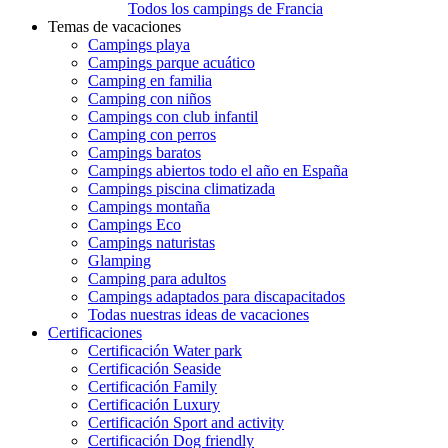
Todos los campings de Francia
Temas de vacaciones
Campings playa
Campings parque acuático
Camping en familia
Camping con niños
Campings con club infantil
Camping con perros
Campings baratos
Campings abiertos todo el año en España
Campings piscina climatizada
Campings montaña
Campings Eco
Campings naturistas
Glamping
Camping para adultos
Campings adaptados para discapacitados
Todas nuestras ideas de vacaciones
Certificaciones
Certificación Water park
Certificación Seaside
Certificación Family
Certificación Luxury
Certificación Sport and activity
Certificación Dog friendly