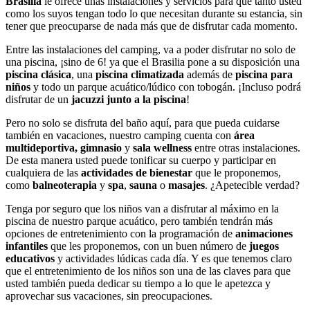
Brasilia
le ofrece unas instalaciones y servicios para que tanto usted
como los suyos tengan todo lo que necesitan durante su estancia, sin
tener que preocuparse de nada más que de disfrutar cada momento.
Entre las instalaciones del camping, va a poder disfrutar no solo de
una piscina, ¡sino de 6! ya que el Brasilia pone a su disposición una
piscina clásica
, una
piscina climatizada
además de
piscina para
niños
y todo un parque acuático/lúdico con tobogán. ¡Incluso podrá
disfrutar de un
jacuzzi junto a la piscina
!
Pero no solo se disfruta del baño aquí, para que pueda cuidarse
también en vacaciones, nuestro camping cuenta con
área
multideportiva, gimnasio
y
sala wellness
entre otras instalaciones.
De esta manera usted puede tonificar su cuerpo y participar en
cualquiera de las
actividades de bienestar
que le proponemos,
como
balneoterapia
y
spa
,
sauna
o
masajes
. ¿Apetecible verdad?
Tenga por seguro que los niños van a disfrutar al máximo en la
piscina de nuestro parque acuático, pero también tendrán más
opciones de entretenimiento con la programación de
animaciones
infantiles
que les proponemos, con un buen número de
juegos
educativos
y actividades lúdicas cada día. Y es que tenemos claro
que el entretenimiento de los niños son una de las claves para que
usted también pueda dedicar su tiempo a lo que le apetezca y
aprovechar sus vacaciones, sin preocupaciones.