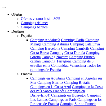
Ofertas
Ofertas verano hasta -30%
Campings del mes
Campings baratos
Destinos
España
Camping Andalucía
Camping Cadiz
Camping
Malaga
Camping Asturias
Camping Catalunya
Camping Barcelona
Camping Cambrils
Camping
Costa Brava
Camping Costa Dorada
Camping
Girona
Camping Navarra
Camping Pirineo
catalán
Camping Tarragona
Camping de 5
estrellas en la Comunidad Valenciana
Todos los
campings de España
Francia
Campings en Aquitania
Camping en Argeles sur
Mer
Camping Biarritz
Camping Bretaña
Campings en la Costa Azul
Camping en la Costa
del País Vasco Francés
Campings en
Disneyland®
Campings en Hossegor
Camping
Las Landas
Campings en París
Campings en los
Pirineos de Francia
Camping Sur de Francia