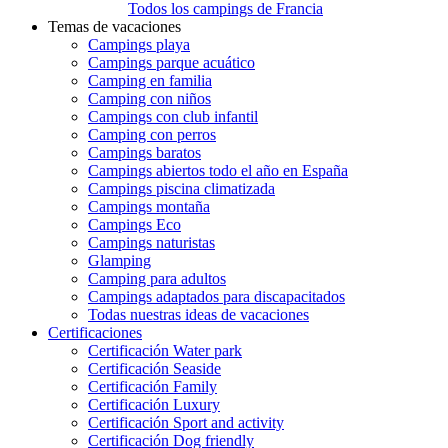
Todos los campings de Francia
Temas de vacaciones
Campings playa
Campings parque acuático
Camping en familia
Camping con niños
Campings con club infantil
Camping con perros
Campings baratos
Campings abiertos todo el año en España
Campings piscina climatizada
Campings montaña
Campings Eco
Campings naturistas
Glamping
Camping para adultos
Campings adaptados para discapacitados
Todas nuestras ideas de vacaciones
Certificaciones
Certificación Water park
Certificación Seaside
Certificación Family
Certificación Luxury
Certificación Sport and activity
Certificación Dog friendly