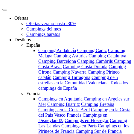
Ofertas
Ofertas verano hasta -30%
Campings del mes
Campings baratos
Destinos
España
Camping Andalucía
Camping Cadiz
Camping
Malaga
Camping Asturias
Camping Catalunya
Camping Barcelona
Camping Cambrils
Camping
Costa Brava
Camping Costa Dorada
Camping
Girona
Camping Navarra
Camping Pirineo
catalán
Camping Tarragona
Camping de 5
estrellas en la Comunidad Valenciana
Todos los
campings de España
Francia
Campings en Aquitania
Camping en Argeles sur
Mer
Camping Biarritz
Camping Bretaña
Campings en la Costa Azul
Camping en la Costa
del País Vasco Francés
Campings en
Disneyland®
Campings en Hossegor
Camping
Las Landas
Campings en París
Campings en los
Pirineos de Francia
Camping Sur de Francia