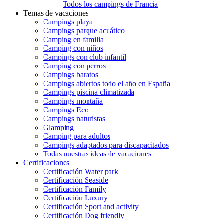
Todos los campings de Francia
Temas de vacaciones
Campings playa
Campings parque acuático
Camping en familia
Camping con niños
Campings con club infantil
Camping con perros
Campings baratos
Campings abiertos todo el año en España
Campings piscina climatizada
Campings montaña
Campings Eco
Campings naturistas
Glamping
Camping para adultos
Campings adaptados para discapacitados
Todas nuestras ideas de vacaciones
Certificaciones
Certificación Water park
Certificación Seaside
Certificación Family
Certificación Luxury
Certificación Sport and activity
Certificación Dog friendly