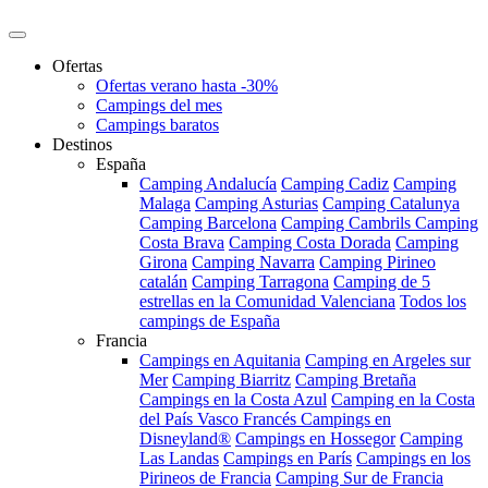
Ofertas
Ofertas verano hasta -30%
Campings del mes
Campings baratos
Destinos
España
Camping Andalucía
Camping Cadiz
Camping
Malaga
Camping Asturias
Camping Catalunya
Camping Barcelona
Camping Cambrils
Camping
Costa Brava
Camping Costa Dorada
Camping
Girona
Camping Navarra
Camping Pirineo
catalán
Camping Tarragona
Camping de 5
estrellas en la Comunidad Valenciana
Todos los
campings de España
Francia
Campings en Aquitania
Camping en Argeles sur
Mer
Camping Biarritz
Camping Bretaña
Campings en la Costa Azul
Camping en la Costa
del País Vasco Francés
Campings en
Disneyland®
Campings en Hossegor
Camping
Las Landas
Campings en París
Campings en los
Pirineos de Francia
Camping Sur de Francia