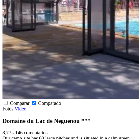
Comparar
Comparado
Fotos
Video
Domaine du Lac de Neguenou ***
8,77
-
146 comentarios
Our camp-site has 60 large pitches and is situated in a calm green