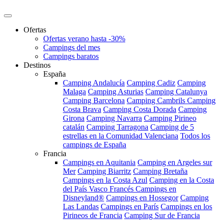
Ofertas
Ofertas verano hasta -30%
Campings del mes
Campings baratos
Destinos
España
Camping Andalucía
Camping Cadiz
Camping
Malaga
Camping Asturias
Camping Catalunya
Camping Barcelona
Camping Cambrils
Camping
Costa Brava
Camping Costa Dorada
Camping
Girona
Camping Navarra
Camping Pirineo
catalán
Camping Tarragona
Camping de 5
estrellas en la Comunidad Valenciana
Todos los
campings de España
Francia
Campings en Aquitania
Camping en Argeles sur
Mer
Camping Biarritz
Camping Bretaña
Campings en la Costa Azul
Camping en la Costa
del País Vasco Francés
Campings en
Disneyland®
Campings en Hossegor
Camping
Las Landas
Campings en París
Campings en los
Pirineos de Francia
Camping Sur de Francia