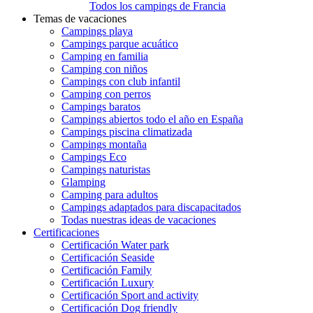
Todos los campings de Francia
Temas de vacaciones
Campings playa
Campings parque acuático
Camping en familia
Camping con niños
Campings con club infantil
Camping con perros
Campings baratos
Campings abiertos todo el año en España
Campings piscina climatizada
Campings montaña
Campings Eco
Campings naturistas
Glamping
Camping para adultos
Campings adaptados para discapacitados
Todas nuestras ideas de vacaciones
Certificaciones
Certificación Water park
Certificación Seaside
Certificación Family
Certificación Luxury
Certificación Sport and activity
Certificación Dog friendly