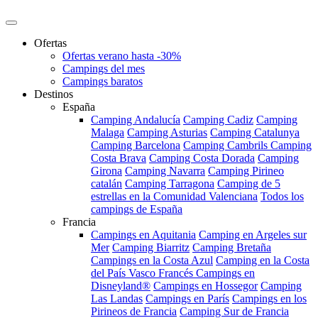
Ofertas
Ofertas verano hasta -30%
Campings del mes
Campings baratos
Destinos
España
Camping Andalucía
Camping Cadiz
Camping
Malaga
Camping Asturias
Camping Catalunya
Camping Barcelona
Camping Cambrils
Camping
Costa Brava
Camping Costa Dorada
Camping
Girona
Camping Navarra
Camping Pirineo
catalán
Camping Tarragona
Camping de 5
estrellas en la Comunidad Valenciana
Todos los
campings de España
Francia
Campings en Aquitania
Camping en Argeles sur
Mer
Camping Biarritz
Camping Bretaña
Campings en la Costa Azul
Camping en la Costa
del País Vasco Francés
Campings en
Disneyland®
Campings en Hossegor
Camping
Las Landas
Campings en París
Campings en los
Pirineos de Francia
Camping Sur de Francia