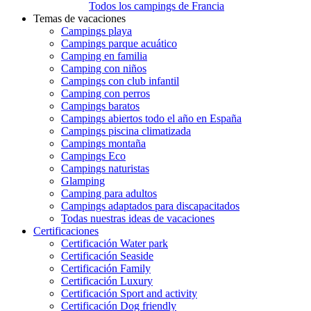
Todos los campings de Francia
Temas de vacaciones
Campings playa
Campings parque acuático
Camping en familia
Camping con niños
Campings con club infantil
Camping con perros
Campings baratos
Campings abiertos todo el año en España
Campings piscina climatizada
Campings montaña
Campings Eco
Campings naturistas
Glamping
Camping para adultos
Campings adaptados para discapacitados
Todas nuestras ideas de vacaciones
Certificaciones
Certificación Water park
Certificación Seaside
Certificación Family
Certificación Luxury
Certificación Sport and activity
Certificación Dog friendly