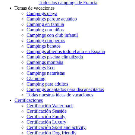
Todos los campings de Francia
Temas de vacaciones
Campings playa
Campings parque acuático
Camping en familia
Camping con niños
Campings con club infantil
Camping con perros
Campings baratos
Campings abiertos todo el año en España
Campings piscina climatizada
Campings montaña
Campings Eco
Campings naturistas
Glamping
Camping para adultos
Campings adaptados para discapacitados
Todas nuestras ideas de vacaciones
Certificaciones
Certificación Water park
Certificación Seaside
Certificación Family
Certificación Luxury
Certificación Sport and activity
Certificación Dog friendly