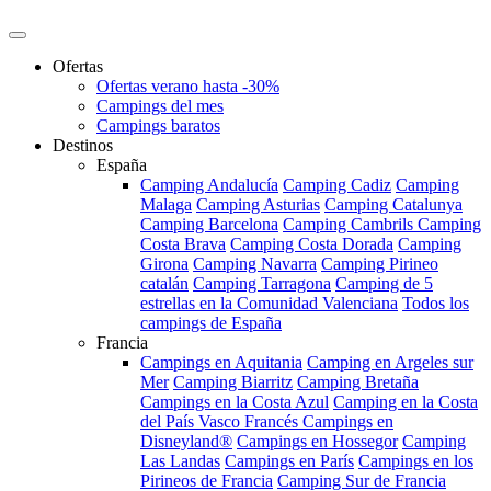
Ofertas
Ofertas verano hasta -30%
Campings del mes
Campings baratos
Destinos
España
Camping Andalucía
Camping Cadiz
Camping
Malaga
Camping Asturias
Camping Catalunya
Camping Barcelona
Camping Cambrils
Camping
Costa Brava
Camping Costa Dorada
Camping
Girona
Camping Navarra
Camping Pirineo
catalán
Camping Tarragona
Camping de 5
estrellas en la Comunidad Valenciana
Todos los
campings de España
Francia
Campings en Aquitania
Camping en Argeles sur
Mer
Camping Biarritz
Camping Bretaña
Campings en la Costa Azul
Camping en la Costa
del País Vasco Francés
Campings en
Disneyland®
Campings en Hossegor
Camping
Las Landas
Campings en París
Campings en los
Pirineos de Francia
Camping Sur de Francia