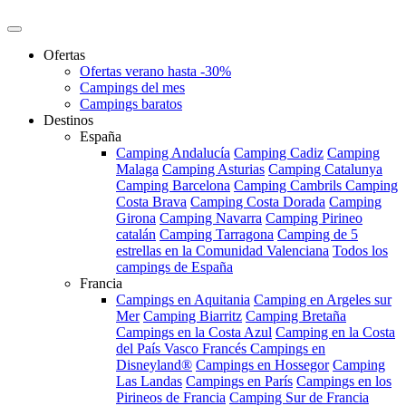
Ofertas
Ofertas verano hasta -30%
Campings del mes
Campings baratos
Destinos
España
Camping Andalucía
Camping Cadiz
Camping
Malaga
Camping Asturias
Camping Catalunya
Camping Barcelona
Camping Cambrils
Camping
Costa Brava
Camping Costa Dorada
Camping
Girona
Camping Navarra
Camping Pirineo
catalán
Camping Tarragona
Camping de 5
estrellas en la Comunidad Valenciana
Todos los
campings de España
Francia
Campings en Aquitania
Camping en Argeles sur
Mer
Camping Biarritz
Camping Bretaña
Campings en la Costa Azul
Camping en la Costa
del País Vasco Francés
Campings en
Disneyland®
Campings en Hossegor
Camping
Las Landas
Campings en París
Campings en los
Pirineos de Francia
Camping Sur de Francia