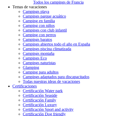
Todos los campings de Francia
Temas de vacaciones
Campings playa
Campings parque acuático
Camping en familia
Camping con niños
Campings con club infantil
Camping con perros
Campings baratos
Campings abiertos todo el año en España
Campings piscina climatizada
Campings montaña
Campings Eco
Campings naturistas
Glamping
Camping para adultos
Campings adaptados para discapacitados
Todas nuestras ideas de vacaciones
Certificaciones
Certificación Water park
Certificación Seaside
Certificación Family
Certificación Luxury
Certificación Sport and activity
Certificación Dog friendly