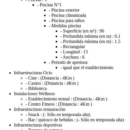
- Piscina N°1
- Piscina exterior
- Piscina climatizada
- Piscina para niños
- Medidas piscina
- Superficie (en m²) :
90
- Profundida mínima (en m) :
0.1
- Profundida mínima (en m) :
1.5
- Rectangular
- Longitud :
15
- Anchura :
6
- Periodo de apertura:
- igual que el establecimiento
Infraestructuras Ocio
- Cine :
(Distancia : 4Km )
- Casino :
(Distancia : 4Km )
- Biblioteca
Instalaciones Wellness
- Establecimiento termal :
(Distancia : 4Km )
- Centro Fitness :
(Distancia : 4Km )
Infraestructuras restauración
- Snack :
(- Sólo en temporada alta)
- Bar / quiosco de bebidas :
(- Sólo en temporada alta)
Infraestructuras deportivas