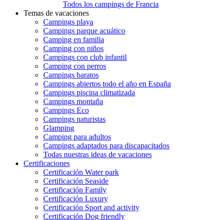
Todos los campings de Francia
Temas de vacaciones
Campings playa
Campings parque acuático
Camping en familia
Camping con niños
Campings con club infantil
Camping con perros
Campings baratos
Campings abiertos todo el año en España
Campings piscina climatizada
Campings montaña
Campings Eco
Campings naturistas
Glamping
Camping para adultos
Campings adaptados para discapacitados
Todas nuestras ideas de vacaciones
Certificaciones
Certificación Water park
Certificación Seaside
Certificación Family
Certificación Luxury
Certificación Sport and activity
Certificación Dog friendly