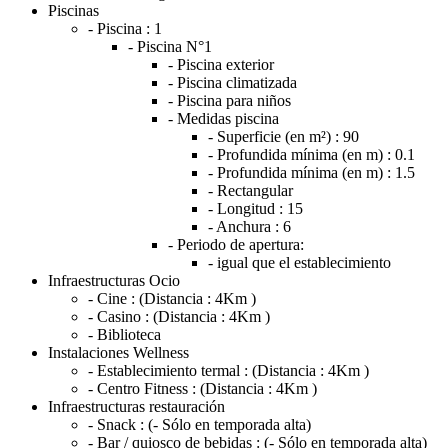
Piscinas
- Piscina :
1
- Piscina N°1
- Piscina exterior
- Piscina climatizada
- Piscina para niños
- Medidas piscina
- Superficie (en m²) :
90
- Profundida mínima (en m) :
0.1
- Profundida mínima (en m) :
1.5
- Rectangular
- Longitud :
15
- Anchura :
6
- Periodo de apertura:
- igual que el establecimiento
Infraestructuras Ocio
- Cine :
(Distancia : 4Km )
- Casino :
(Distancia : 4Km )
- Biblioteca
Instalaciones Wellness
- Establecimiento termal :
(Distancia : 4Km )
- Centro Fitness :
(Distancia : 4Km )
Infraestructuras restauración
- Snack :
(- Sólo en temporada alta)
- Bar / quiosco de bebidas :
(- Sólo en temporada alta)