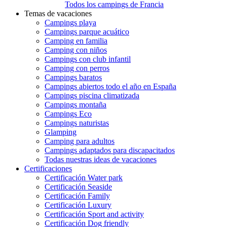
Todos los campings de Francia
Temas de vacaciones
Campings playa
Campings parque acuático
Camping en familia
Camping con niños
Campings con club infantil
Camping con perros
Campings baratos
Campings abiertos todo el año en España
Campings piscina climatizada
Campings montaña
Campings Eco
Campings naturistas
Glamping
Camping para adultos
Campings adaptados para discapacitados
Todas nuestras ideas de vacaciones
Certificaciones
Certificación Water park
Certificación Seaside
Certificación Family
Certificación Luxury
Certificación Sport and activity
Certificación Dog friendly