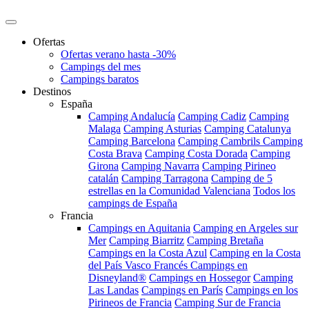
Ofertas
Ofertas verano hasta -30%
Campings del mes
Campings baratos
Destinos
España
Camping Andalucía
Camping Cadiz
Camping
Malaga
Camping Asturias
Camping Catalunya
Camping Barcelona
Camping Cambrils
Camping
Costa Brava
Camping Costa Dorada
Camping
Girona
Camping Navarra
Camping Pirineo
catalán
Camping Tarragona
Camping de 5
estrellas en la Comunidad Valenciana
Todos los
campings de España
Francia
Campings en Aquitania
Camping en Argeles sur
Mer
Camping Biarritz
Camping Bretaña
Campings en la Costa Azul
Camping en la Costa
del País Vasco Francés
Campings en
Disneyland®
Campings en Hossegor
Camping
Las Landas
Campings en París
Campings en los
Pirineos de Francia
Camping Sur de Francia