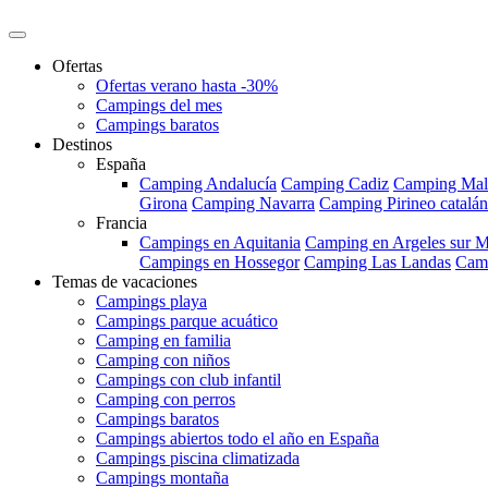
Ofertas
Ofertas verano hasta -30%
Campings del mes
Campings baratos
Destinos
España
Camping Andalucía
Camping Cadiz
Camping Mal
Girona
Camping Navarra
Camping Pirineo catalán
Francia
Campings en Aquitania
Camping en Argeles sur M
Campings en Hossegor
Camping Las Landas
Camp
Temas de vacaciones
Campings playa
Campings parque acuático
Camping en familia
Camping con niños
Campings con club infantil
Camping con perros
Campings baratos
Campings abiertos todo el año en España
Campings piscina climatizada
Campings montaña