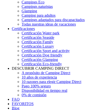
Campings Eco
Campings naturistas
Glamping
Camping para adultos
Campings adaptados para discapacitados
Todas nuestras ideas de vacaciones
Certificaciones
Certificación Water park
Certificación Seaside
Certificación Family
Certificación Luxury
Certificación Sport and activity
Certificación Dog friendly
Certificación Glamping
Certificación Eco-friendly
DESCUBRIR CAMPING DIRECT
A propósito de Camping Direct
10 años de experiencia
10 razones para elegir Camping Direct
Pago 100% seguro
Disponibilidad en tiempo real
0% de comisión
FAQ
FAVORITOS
Blog