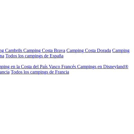
ng Cambrils
Camping Costa Brava
Camping Costa Dorada
Camping
ana
Todos los campings de España
ping en la Costa del País Vasco Francés
Campings en Disneyland®
ancia
Todos los campings de Francia