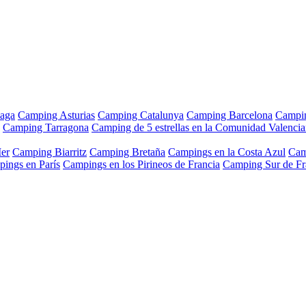
aga
Camping Asturias
Camping Catalunya
Camping Barcelona
Campi
Camping Tarragona
Camping de 5 estrellas en la Comunidad Valenci
er
Camping Biarritz
Camping Bretaña
Campings en la Costa Azul
Cam
ings en París
Campings en los Pirineos de Francia
Camping Sur de Fr