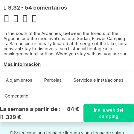
9,32
-
54 comentarios
In the south of the Ardennes, between the forests of the
Argonne and the medieval castle of Sedan, Flower Camping
La Samaritaine is ideally located at the edge of the lake, for a
convivial stay to discover a rich historical heritage in a
privileged natural setting. When you stay with us, you are sure
to find the ideal option among our 98 spacious pitches for
your tents, caravans or campers on our site of 2,5 hectares.
Más información
We also offer comfortable accommodations, in our 9 chalets
or 6 Mobile homes. On our campsite, you will live relaxed to
the rhythm that suits you in a real holiday atmosphere. A great
Alojamientos
Parcelas
Servicios e instalaciones
place to spend time in nature with your loved ones. Around
the site we offer you a variety of recreational options in nature
for sports and culture. We look forward to welcome you and
Comentario
to make you discover this beautiful region.
La semana a partir de :
84 €
Ir a la web del
camping
329 €
Seleccione una fecha de llegada y una fecha de salida