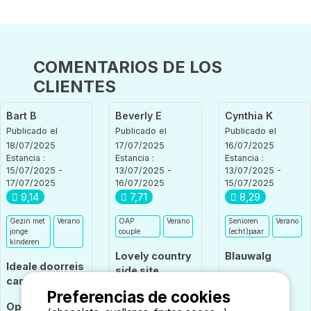
COMENTARIOS DE LOS
CLIENTES
Bart B
Beverly E
Cynthia K
Publicado el
Publicado el
Publicado el
18/07/2025
17/07/2025
16/07/2025
Estancia :
Estancia :
Estancia :
15/07/2025 -
13/07/2025 -
13/07/2025 -
17/07/2025
16/07/2025
15/07/2025
9,14
7,71
8,29
Gezin met
Verano
OAP
Verano
Senioren
Verano
jonge
couple
(echt)paar
kinderen
Lovely country
Blauwalg
Ideale doorreis
side site
camping
Opiniones
Preferencias de cookies
Opiniones
sobre el
Opiniones
sobre el
camping