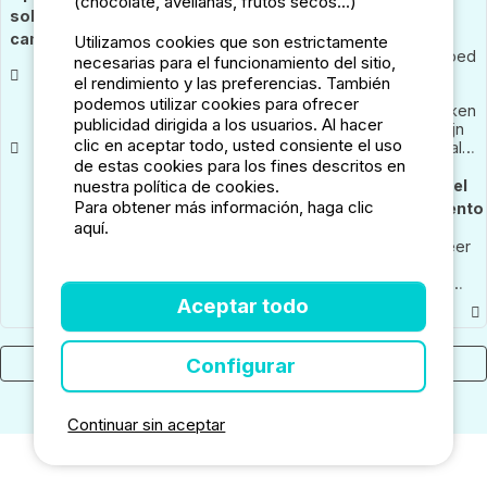
(chocolate, avellanas, frutos secos...)
sobre el
camping
Leuke
camping
Utilizamos cookies que son estrictamente
locatie, goed
Wonderful
necesarias para el funcionamiento del sitio,
sanitair,
Mooie
people
el rendimiento y las preferencias. También
mooie grote
plaatsen,
running the
podemos utilizar cookies para ofrecer
Bij inchecken
staanplaatsen
vriendelijk
site. Good
publicidad dirigida a los usuarios. Al hacer
was het fijn
personeel,
size pitches
clic en aceptar todo, usted consiente el uso
geweest als
Spijtig dat
sanitair zeer
with water &
de estas cookies para los fines descritos en
we
het meertje
netjes en
drainage
geïnformeerd
nuestra política de cookies.
Respuesta del
aan de
schoon, leuk
Showers
waren over
camping niet
Para obtener más información, haga clic
speeltuintje
plenty of hot
establecimiento
de
bezwembaar
aquí.
water and
blauwalg....
was door
very clean.
Bonjour meneer
Dan 2aren
blauwalg of
Lake for
en mevrouw
we niet gaan
ander
swimming
Kieboom, Wij
zwemmen.
bacterie.
good cycle
zijn erg
Aceptar todo
Maar de
rides
verbaasd dat u
campinguitbaters
niet op de
kunnen hier
hoogte was van
Configurar
Mostrar los 54 comentarios
weinig aan
de blauwalg. Dit
doen
staat namelijk
aangegeven in
Continuar sin aceptar
de receptie en
het
sanitairgebouw.
Het meer is van