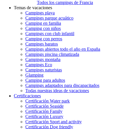
Todos los campings de Francia
Temas de vacaciones
Campings playa
Campings parque acuático
Camping en familia
Camping con niños
Campings con club infantil
Camping con perros
Campings baratos
Campings abiertos todo el año en España
Campings piscina climatizada
Campings montaña
Campings Eco
Campings naturistas
Glamping
Camping para adultos
Campings adaptados para discapacitados
Todas nuestras ideas de vacaciones
Certificaciones
Certificación Water park
Certificación Seaside
Certificación Family
Certificación Luxury
Certificación Sport and activity
Certificación Dog friendly