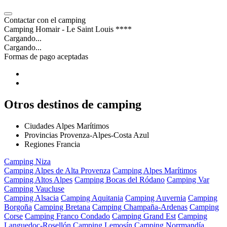
Contactar con el camping
Camping Homair - Le Saint Louis ****
Cargando...
Cargando...
Formas de pago aceptadas
Otros destinos de camping
Ciudades Alpes Marítimos
Provincias Provenza-Alpes-Costa Azul
Regiones Francia
Camping Niza
Camping Alpes de Alta Provenza
Camping Alpes Marítimos
Camping Altos Alpes
Camping Bocas del Ródano
Camping Var
Camping Vaucluse
Camping Alsacia
Camping Aquitania
Camping Auvernia
Camping
Borgoña
Camping Bretana
Camping Champaña-Ardenas
Camping
Corse
Camping Franco Condado
Camping Grand Est
Camping
Languedoc-Rosellón
Camping Lemosín
Camping Norrmandía