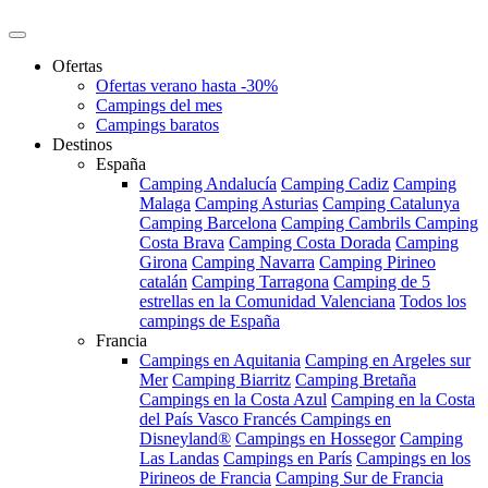
Ofertas
Ofertas verano hasta -30%
Campings del mes
Campings baratos
Destinos
España
Camping Andalucía
Camping Cadiz
Camping
Malaga
Camping Asturias
Camping Catalunya
Camping Barcelona
Camping Cambrils
Camping
Costa Brava
Camping Costa Dorada
Camping
Girona
Camping Navarra
Camping Pirineo
catalán
Camping Tarragona
Camping de 5
estrellas en la Comunidad Valenciana
Todos los
campings de España
Francia
Campings en Aquitania
Camping en Argeles sur
Mer
Camping Biarritz
Camping Bretaña
Campings en la Costa Azul
Camping en la Costa
del País Vasco Francés
Campings en
Disneyland®
Campings en Hossegor
Camping
Las Landas
Campings en París
Campings en los
Pirineos de Francia
Camping Sur de Francia