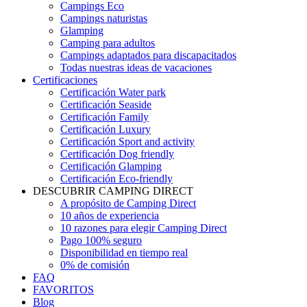
Campings Eco
Campings naturistas
Glamping
Camping para adultos
Campings adaptados para discapacitados
Todas nuestras ideas de vacaciones
Certificaciones
Certificación Water park
Certificación Seaside
Certificación Family
Certificación Luxury
Certificación Sport and activity
Certificación Dog friendly
Certificación Glamping
Certificación Eco-friendly
DESCUBRIR CAMPING DIRECT
A propósito de Camping Direct
10 años de experiencia
10 razones para elegir Camping Direct
Pago 100% seguro
Disponibilidad en tiempo real
0% de comisión
FAQ
FAVORITOS
Blog