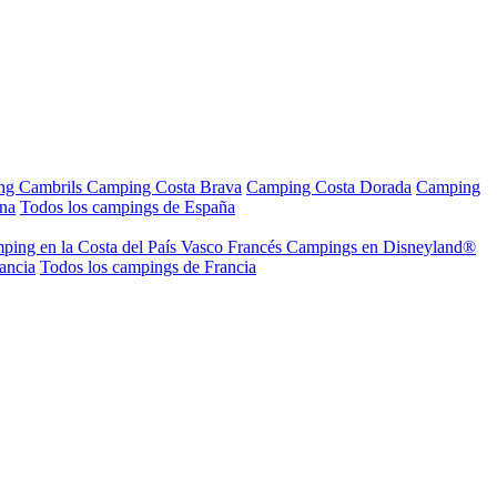
ng Cambrils
Camping Costa Brava
Camping Costa Dorada
Camping
ana
Todos los campings de España
ping en la Costa del País Vasco Francés
Campings en Disneyland®
ancia
Todos los campings de Francia