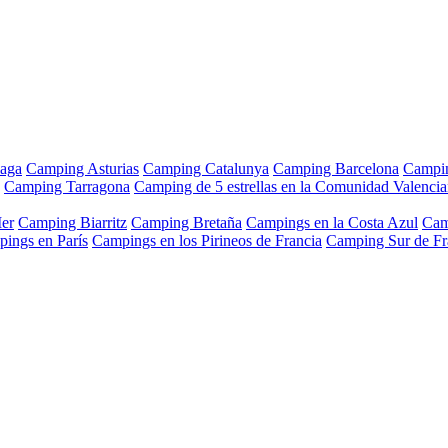
aga
Camping Asturias
Camping Catalunya
Camping Barcelona
Campi
Camping Tarragona
Camping de 5 estrellas en la Comunidad Valenci
er
Camping Biarritz
Camping Bretaña
Campings en la Costa Azul
Cam
ings en París
Campings en los Pirineos de Francia
Camping Sur de Fr