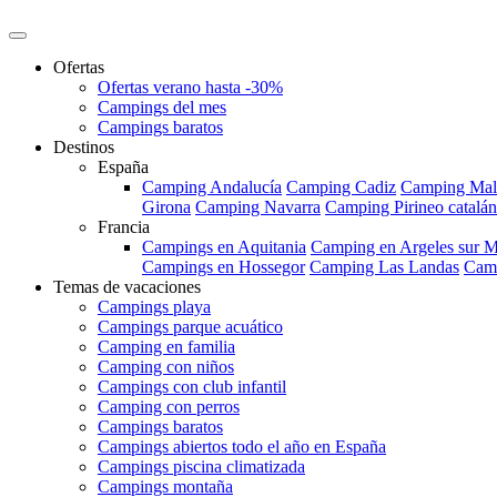
Ofertas
Ofertas verano hasta -30%
Campings del mes
Campings baratos
Destinos
España
Camping Andalucía
Camping Cadiz
Camping Mal
Girona
Camping Navarra
Camping Pirineo catalán
Francia
Campings en Aquitania
Camping en Argeles sur M
Campings en Hossegor
Camping Las Landas
Camp
Temas de vacaciones
Campings playa
Campings parque acuático
Camping en familia
Camping con niños
Campings con club infantil
Camping con perros
Campings baratos
Campings abiertos todo el año en España
Campings piscina climatizada
Campings montaña